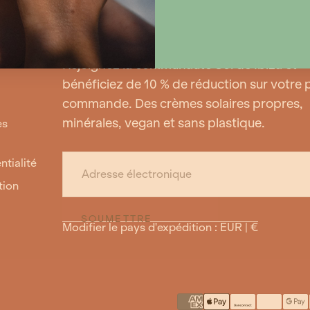
Rejoignez la communauté Sol de Ibiza et
bénéficiez de 10 % de réduction sur votre
commande. Des crèmes solaires propres,
minérales, vegan et sans plastique.
es
COURRIEL
ntialité
tion
SOUMETTRE
Modifier le pays d'expédition : EUR | €
{"title"=>"Méthodes