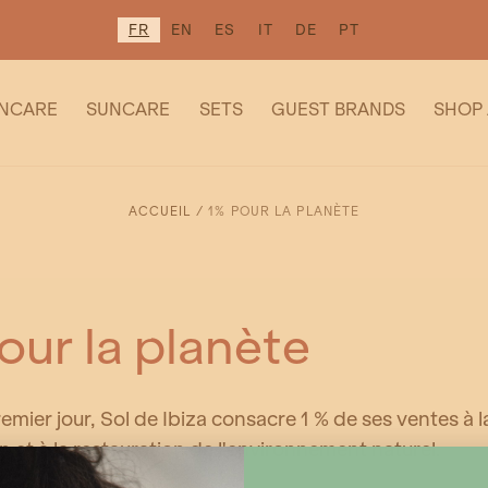
FR
EN
ES
IT
DE
PT
INCARE
SUNCARE
SETS
GUEST BRANDS
SHOP 
ACCUEIL
/
1% POUR LA PLANÈTE
our la planète
emier jour, Sol de Ibiza consacre 1 % de ses ventes à l
n et à la restauration de l'environnement naturel.