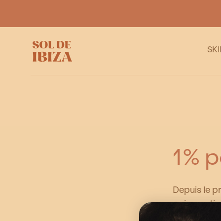
SKIP TO
CONTENT
SK
1% p
Depuis le pr
préservatio