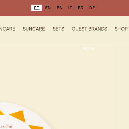
PT
EN
ES
IT
FR
DE
INCARE
SUNCARE
SETS
GUEST BRANDS
SHOP 
NEW