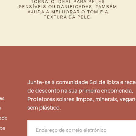
TORNA-O IDEAL PARA PELES
SENSÍVEIS OU DANIFICADAS. TAMBÉM
AJUDA A MELHORAR O TOM E A
TEXTURA DA PELE.
Junte-se à comunidade Sol de Ibiza e rec
de desconto na sua primeira encomenda.
es
Protetores solares limpos, minerais, vegan
sem plástico.
s
dade
CORREIO
ELETRÓNICO
dos