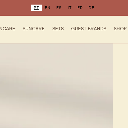
PT
EN
ES
IT
FR
DE
INCARE
SUNCARE
SETS
GUEST BRANDS
SHOP 