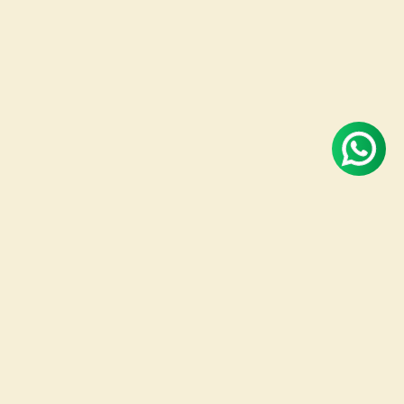
eba 10%
Ligar
os e