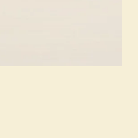
Junte-se à comunidade Sol de Ibiza e rec
de desconto na sua primeira encomenda.
es
Protetores solares limpos, minerais, vegan
sem plástico.
s