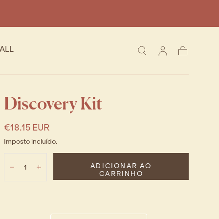
ALL
Carrinho
Discovery Kit
Regular
€18.15 EUR
price
Imposto incluído.
Quantidade:
ADICIONAR AO
Diminuir
Aumentar
CARRINHO