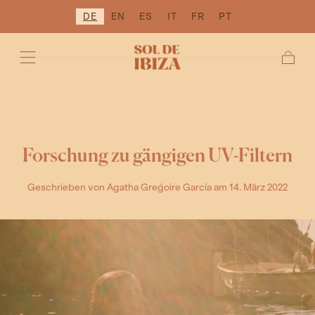
DE
EN
ES
IT
FR
PT
ZUM INHALT
SPRINGEN
Wage
Forschung zu gängigen UV-Filtern
Geschrieben von Agatha Greǵoire García
am 14. März 2022