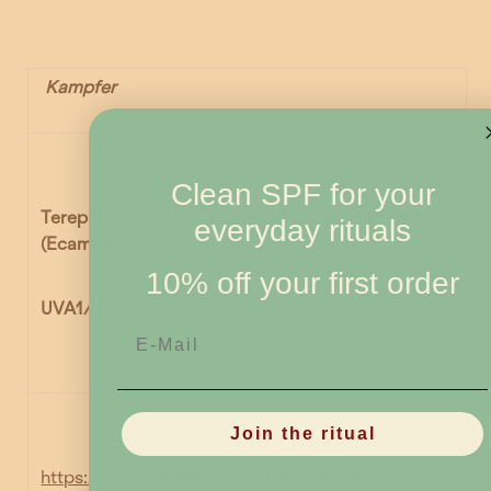
Kampfer
Clean SPF for your
Terephtalydene Dicamphersulfonsäure (PDSA)
everyday rituals
(Ecamsule)
10% off your first order
UVA1/ UVA2
E-Mail
Join the ritual
https://www.academia.edu/download