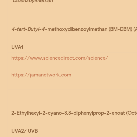
Dibenzoylmethan
4-tert-Butyl-4
'-methoxydibenzoylmethan (BM-DBM)
(
UVA1
https://www.sciencedirect.com/science/
https://jamanetwork.com
2-Ethylhexyl-2-cyano-3,3-diphenylprop-2-enoat
(Oct
UVA2/ UVB