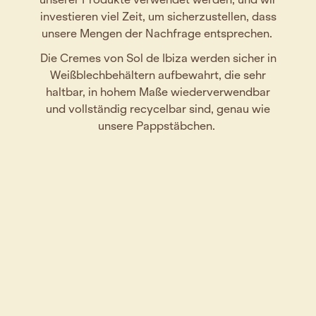
Clean SPF for your
investieren viel Zeit, um sicherzustellen, dass
everyday rituals
unsere Mengen der Nachfrage entsprechen.
10% off your first order
Die Cremes von Sol de Ibiza werden sicher in
Weißblechbehältern aufbewahrt, die sehr
haltbar, in hohem Maße wiederverwendbar
Email
und vollständig recycelbar sind, genau wie
unsere Pappstäbchen.
Join the ritual
No, thanks