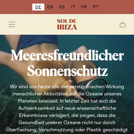
DE
EN
ES
IT
FR
PT
ZUM INHALT
SPRINGEN
Wage
Meeresfreundlicher
Sonnenschutz
Wir sind uns heute alle der zerstörerischen Wirkung
menschlicher Aktivitäten auf die Ozeane unseres
Planeten bewusst. In letzter Zeit hat sich die
Aufmerksamkeit auf neue wissenschaftliche
Erkenntnisse verlagert, die zeigen, dass die
Gesundheit unserer Ozeane nicht nur durch
Überfischung, Verschmutzung oder Plastik geschädigt