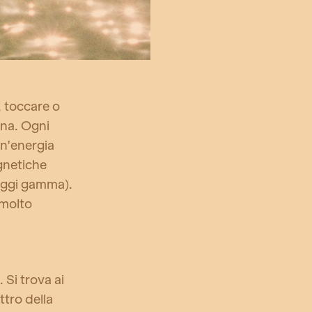
, toccare o
ana. Ogni
 un'energia
gnetiche
raggi gamma).
 molto
 Si trova ai
ttro della