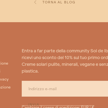
TORNA AL BLOG
Entra a far parte della community Sol de Ib
ricevi uno sconto del 10% sul tuo primo ord
zione
Creme solari pulite, minerali, vegane e sen
plastica.
i
ivacy
EMAIL
azione
INVIA
Cambiare il paese di spedizione: EUR | €