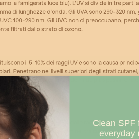
amo la famigerata luce blu). L'UV si divide in tre parti
amma di lunghezze d'onda. Gli UVA sono 290-320 nm, 
i UVC 100-290 nm. Gli UVC non ci preoccupano, perc
e filtrati dallo strato di ozono.
tuiscono il 5-10% dei raggi UV e sono la causa principa
lari. Penetrano nei livelli superiori degli strati cutane
rodurre più melanina e un'epidermide più spessa, che è
o come abbronzatura.
Clean SPF f
 che costituiscono il 90-95% delle radiazioni UV, sono l
i danni cutanei a lungo termine, tra cui la perdita di ela
everyday r