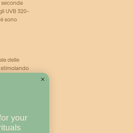
 a seconda
gli UVB 320-
hé sono
le delle
i, stimolando
 ciò che
or your
a causa
sticità e le
ituals