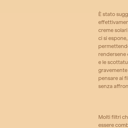
È stato sugg
effettivame
creme solari
ci si espone
permettendo
rendersene 
e le scottat
gravemente d
pensare ai fi
senza affron
Molti filtri
essere comb