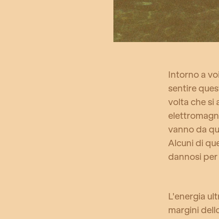
Intorno a vo
sentire ques
volta che si a
elettromagne
vanno da que
Alcuni di qu
dannosi per 
L'energia ult
margini dell