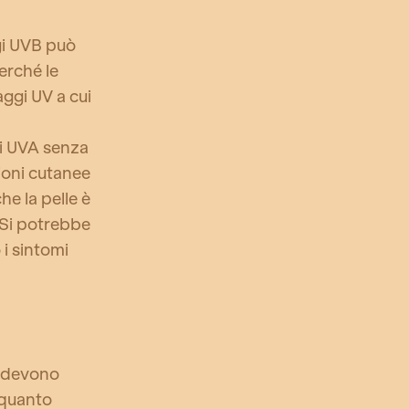
ggi UVB può
rché le
aggi UV a cui
i UVA senza
ioni cutanee
he la pelle è
 Si potrebbe
 i sintomi
 e devono
 quanto