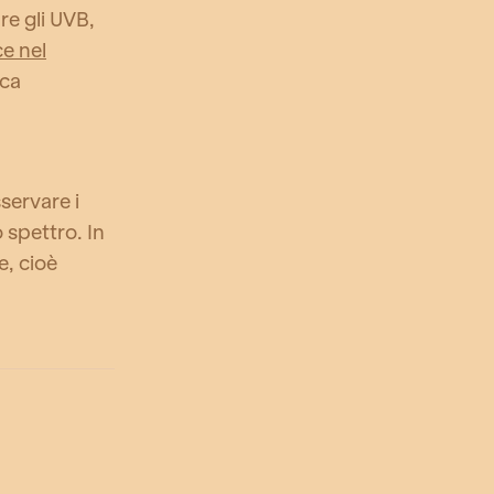
are gli UVB,
ce nel
cca
servare i
o spettro. In
e, cioè