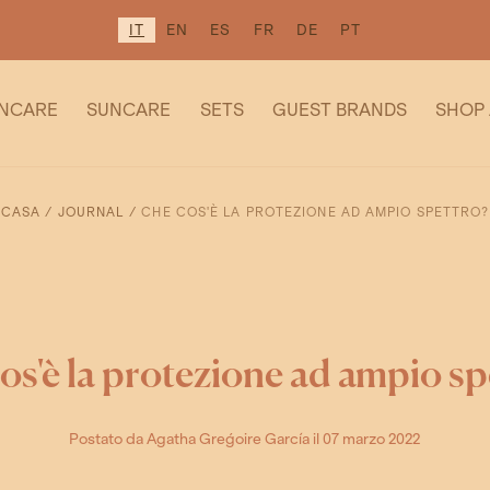
IT
EN
ES
FR
DE
PT
INCARE
SUNCARE
SETS
GUEST BRANDS
SHOP 
CASA
/
JOURNAL
/
CHE COS'È LA PROTEZIONE AD AMPIO SPETTRO?
os'è la protezione ad ampio sp
Postato da Agatha Greǵoire García
il 07 marzo 2022