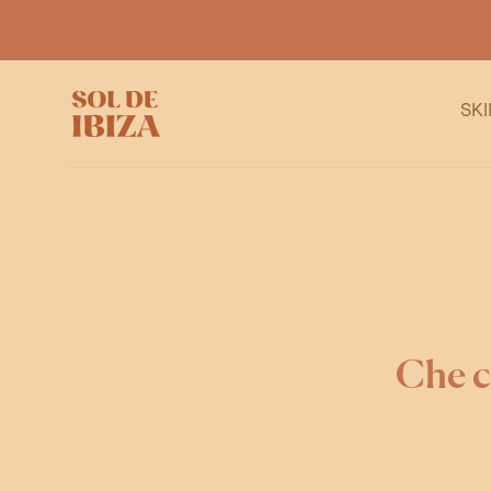
VAI AL
CONTENUTO
SK
Che c