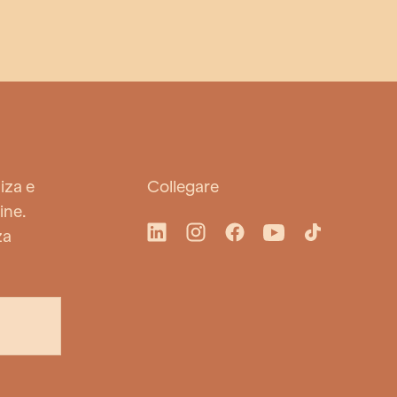
iza e
Collegare
ine.
za