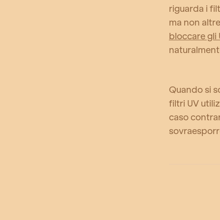
riguarda i fi
ma non altre
bloccare gli
naturalmente
Quando si sc
filtri UV uti
caso contrari
sovraesporre