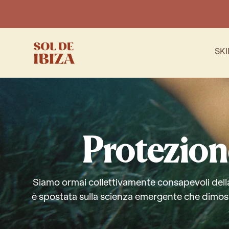
VAI AL
CONTENUTO
SK
Protezion
Siamo ormai collettivamente consapevoli della 
è spostata sulla scienza emergente che dimost