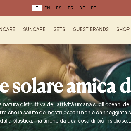
IT
EN
ES
FR
DE
PT
INCARE
SUNCARE
SETS
GUEST BRANDS
SHOP 
e solare amica d
natura distruttiva dell'attività umana sugli oceani de
ra che la salute dei nostri oceani non è danneggiata s
dalla plastica, ma anche da qualcosa di più insidioso..