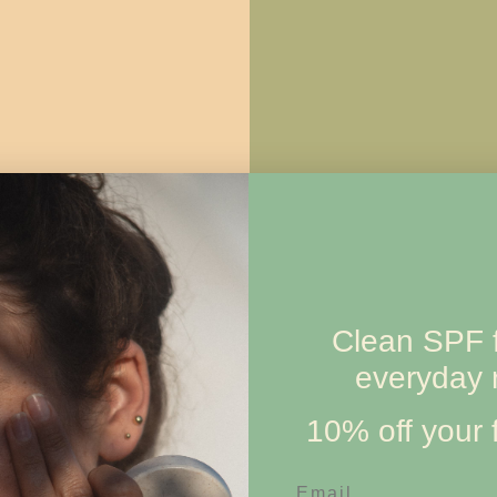
Clean SPF f
everyday r
10% off your f
Email