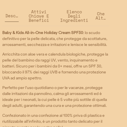
Attivi
Elenco
Che
Descrizione
Chiave E
Degli
Altro?
Benefici
Ingredienti
Baby & Kids All-in-One Holiday Cream SPF30
: lo scudo
definitivo per la pelle delicata, che protegge da scottature,
arrossamenti, secchezza e irritazioni e lenisce le sensibilità.
Arricchita con aloe vera e calendula biologiche, protegge la
pelle del bambino da raggi UV, vento, inquinamento e
batteri. Sicuro per i bambini da 0+ mesi, offre un SPF 30,
bloccando il 97% dei raggi UVB e fornendo una protezione
UVA ad ampio spettro.
Perfetto per l'uso quotidiano o per le vacanze, protegge
dalle irritazioni da pannolino, calma gli arrossamenti ed è
ideale per i neonati, la cui pelle è 5 volte più sottile di quella
degli adulti, garantendo una cura e una protezione ottimali.
Confezionato in una confezione al 100% priva di plastica e
riutilizzabile all'infinito, è un prodotto tanto delicato per il