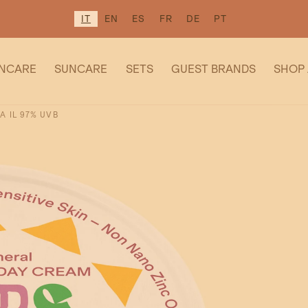
IT
EN
ES
FR
DE
PT
INCARE
SUNCARE
SETS
GUEST BRANDS
SHOP 
A IL 97% UVB