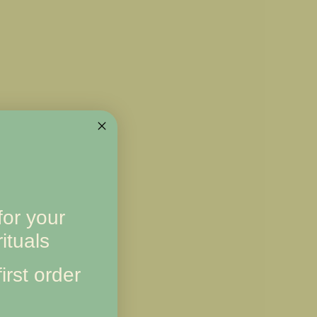
or your
ituals
irst order