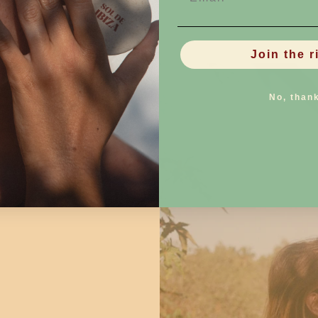
Join the r
No, than