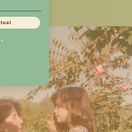
itual
ks