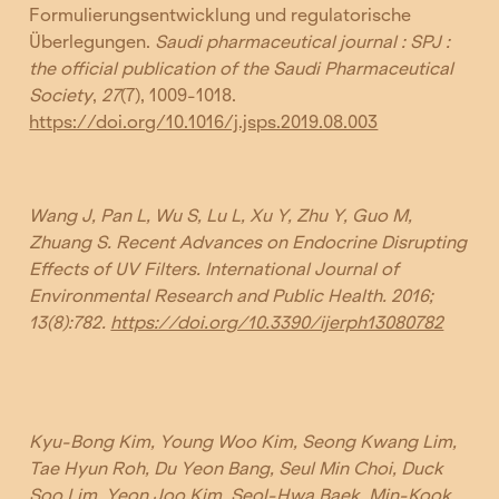
Formulierungsentwicklung und regulatorische
Überlegungen.
Saudi pharmaceutical journal : SPJ :
the official publication of the Saudi Pharmaceutical
Society
,
27
(7), 1009-1018.
https://doi.org/10.1016/j.jsps.2019.08.003
Wang J, Pan L, Wu S, Lu L, Xu Y, Zhu Y, Guo M,
Zhuang S. Recent Advances on Endocrine Disrupting
Effects of UV Filters. International Journal of
Environmental Research and Public Health. 2016;
13(8):782.
https://doi.org/10.3390/ijerph13080782
Kyu-Bong Kim, Young Woo Kim, Seong Kwang Lim,
Tae Hyun Roh, Du Yeon Bang, Seul Min Choi, Duck
Soo Lim, Yeon Joo Kim, Seol-Hwa Baek, Min-Kook