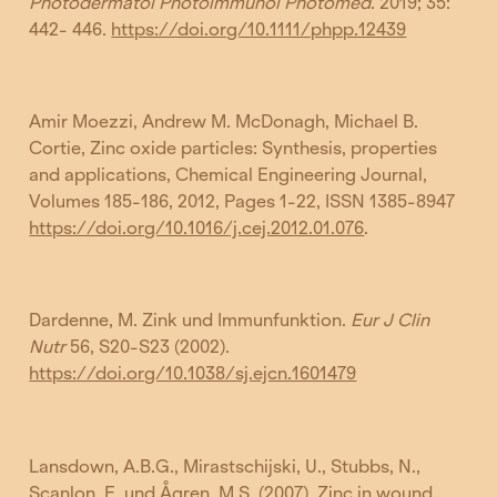
Photodermatol Photoimmunol Photomed
. 2019; 35:
442- 446.
https://doi.org/10.1111/phpp.12439
Amir Moezzi, Andrew M. McDonagh, Michael B.
Cortie, Zinc oxide particles: Synthesis, properties
and applications, Chemical Engineering Journal,
Volumes 185-186, 2012, Pages 1-22, ISSN 1385-8947
https://doi.org/10.1016/j.cej.2012.01.076
.
Dardenne, M. Zink und Immunfunktion.
Eur J Clin
Nutr
56, S20-S23 (2002).
https://doi.org/10.1038/sj.ejcn.1601479
Lansdown, A.B.G., Mirastschijski, U., Stubbs, N.,
Scanlon, E. und Ågren, M.S. (2007), Zinc in wound