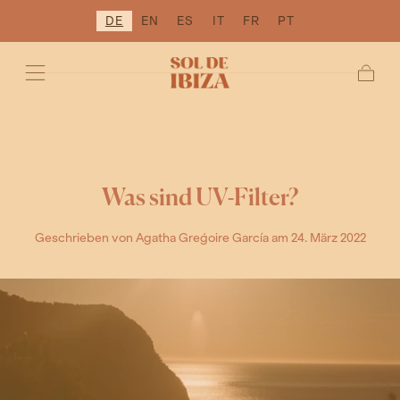
DE
EN
ES
IT
FR
PT
ZUM INHALT
SPRINGEN
Wage
Was sind UV-Filter?
Geschrieben von Agatha Greǵoire García
am 24. März 2022