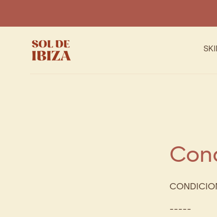
IR AL
CONTENIDO
SK
Cond
CONDICION
-----