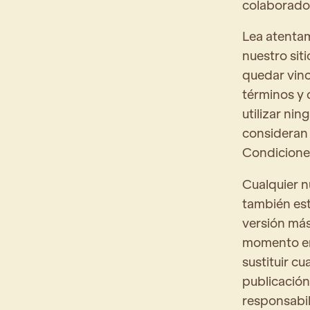
colaborado
Lea atentam
nuestro siti
quedar vinc
términos y 
utilizar nin
consideran 
Condiciones
Cualquier n
también est
versión más
momento en 
sustituir c
publicación
responsabil