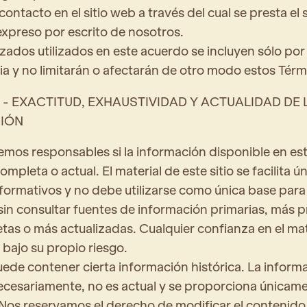
contacto en el sitio web a través del cual se presta el s
expreso por escrito de nosotros.
ados utilizados en este acuerdo se incluyen sólo por
a y no limitarán o afectarán de otro modo estos Térm
 - EXACTITUD, EXHAUSTIVIDAD Y ACTUALIDAD DE 
IÓN
mos responsables si la información disponible en este
ompleta o actual. El material de este sitio se facilita 
nformativos y no debe utilizarse como única base par
sin consultar fuentes de información primarias, más p
as o más actualizadas. Cualquier confianza en el mat
s bajo su propio riesgo.
puede contener cierta información histórica. La inform
necesariamente, no es actual y se proporciona única
 Nos reservamos el derecho de modificar el contenido