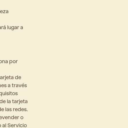
leza
rá lugar a
sona por
tarjeta de
nes a través
quisitos
e la tarjeta
e las redes.
revender o
 al Servicio