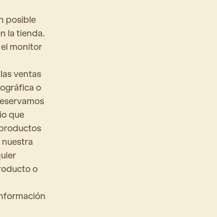
n posible
 la tienda.
 el monitor
las ventas
ográfica o
 reservamos
cio que
 productos
 nuestra
uier
roducto o
información