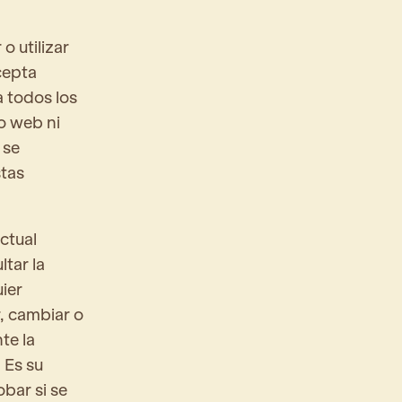
o utilizar
acepta
a todos los
o web ni
 se
stas
ctual
ltar la
ier
, cambiar o
te la
 Es su
bar si se