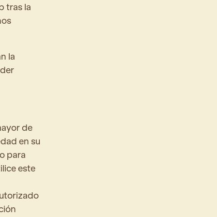
 tras la
hos
n la
nder
mayor de
edad en su
to para
lice este
autorizado
cción