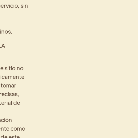
ervicio, sin
inos.
LA
 sitio no
únicamente
a tomar
recisas,
erial de
ación
mente como
 de este