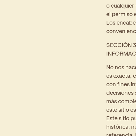
o cualquier 
el permiso 
Los encabez
convenienci
SECCIÓN 3
INFORMAC
No nos hace
es exacta, c
con fines i
decisiones 
más complet
este sitio e
Este sitio 
histórica, 
referencia.