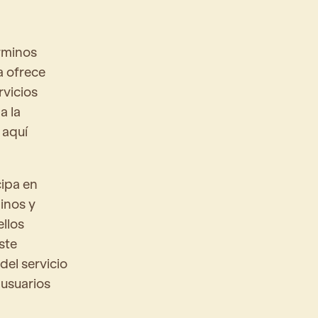
érminos
za ofrece
rvicios
a la
 aquí
cipa en
minos y
ellos
ste
el servicio
s usuarios