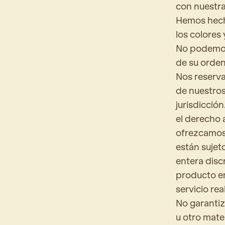
con nuestra
Hemos hecho
los colores
No podemos 
de su orden
Nos reserva
de nuestros
jurisdicció
el derecho 
ofrezcamos.
están sujet
entera disc
producto en
servicio rea
No garantiz
u otro mate