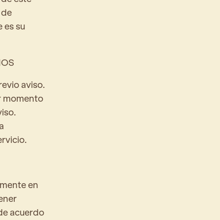
 de
e es su
IOS
evio aviso.
er momento
viso.
a
rvicio.
amente en
tener
 de acuerdo