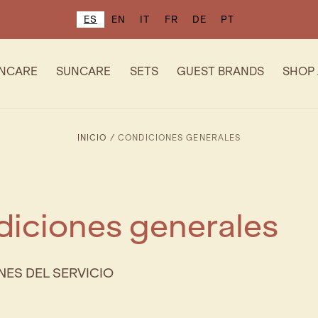
ES
EN
IT
FR
DE
PT
INCARE
SUNCARE
SETS
GUEST BRANDS
SHOP 
INICIO
/
CONDICIONES GENERALES
iciones generales
ES DEL SERVICIO